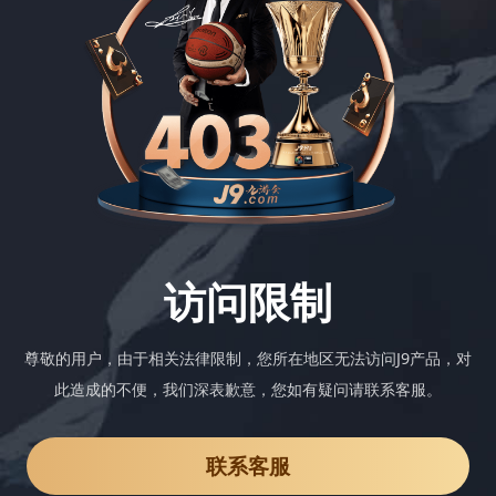
访问限制
尊敬的用户，由于相关法律限制，您所在地区无法访问J9产品，对
此造成的不便，我们深表歉意，您如有疑问请联系客服。
联系客服