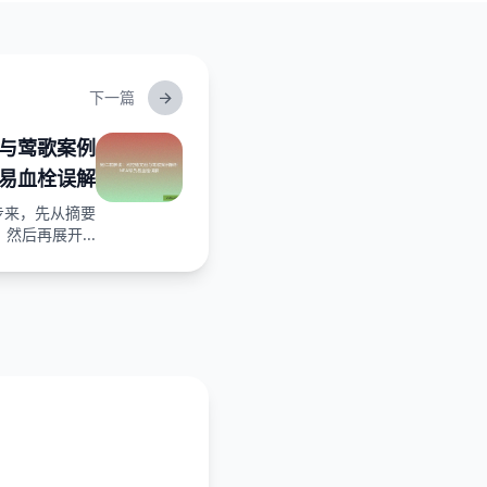
下一篇
与莺歌案例
员易血栓误解
步来，先从摘要
然后再展开...