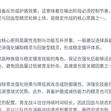
具备反伤或护盾效果，这意味着在输出阶段必须控制节奏
灵与回血型精灵轮换上场，是稳定作战的核心思路之一。
的核心原则是属性克制与功能互补并重。一般建议选择具
配消强化辅助精灵与回复型精灵，形成稳定循环体系。
虑高种族值与稳定爆发技能的角色，保证在强化后能够迅
力，避免因血量过低被青龙秒杀。高速度也是关键因素之
消除青龙强化效果与降低其攻击或防御属性。消强化技能
成滚雪球式优势。此外，具备护盾或减伤能力的精灵也可
灵的配置。青龙战斗往往持续时间较长，因此回血与状态
序，可以让队伍在消耗战中逐步积累优势，最终完成击败